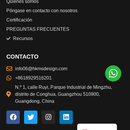
Quiénes somos
Póngase en contacto con nosotros
Finnish
Certificación
Norwegian
PREGUNTAS FRECUENTES
Danish
Recursos
Swedish
Portuguese
CONTACTO
Polish
info06@hkmsdesign.com
Dutch
+8618929516201
Italian
N.º 1, calle Ruyi, Parque Industrial de Mingzhu,
Japanese
distrito de Conghua, Guangzhou 510900,
Guangdong, China
German
French
English