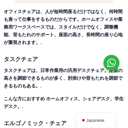
Finnish
オフィスチェアは、人が短時間座るだけではなく、何時間
Norwegian
も座って仕事をするものだからです。ホームオフィスや業
Danish
務用ワークスペースでは、スタイルだけでなく、調整機
能、背もたれのサポート、座面の高さ、長時間の座り心地
Swedish
が重視されます。.
Portuguese
Polish
タスクチェア
Dutch
タスクチェアは、日常作業用の汎用デスクチェア。座面の
Italian
高さを調節できるものが多く、肘掛けや背もたれを調節で
German
きるものもある。.
Spanish
こんな方におすすめ
ホームオフィス、シェアデスク、学生
French
デスク。.
English
Japanese
エルゴノミック・チェア