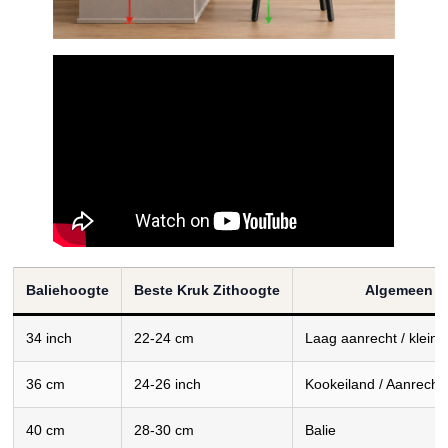
Baliehoogte
Beste Kruk Zithoogte
Algemeen g
34 inch
22-24 cm
Laag aanrecht / klein 
36 cm
24-26 inch
Kookeiland / Aanrecht
40 cm
28-30 cm
Balie