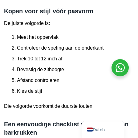
Finnish
Kopen voor stijl vóór pasvorm
Norwegian
De juiste volgorde is:
Danish
Meet het oppervlak
Swedish
Controleer de speling aan de onderkant
Portuguese
Polish
Trek 10 tot 12 inch af
Italian
Bevestig de zithoogte
Japanese
Afstand controleren
German
Kies de stijl
Spanish
Die volgorde voorkomt de duurste fouten.
French
English
Een eenvoudige checklist voor kopers van
Dutch
barkrukken