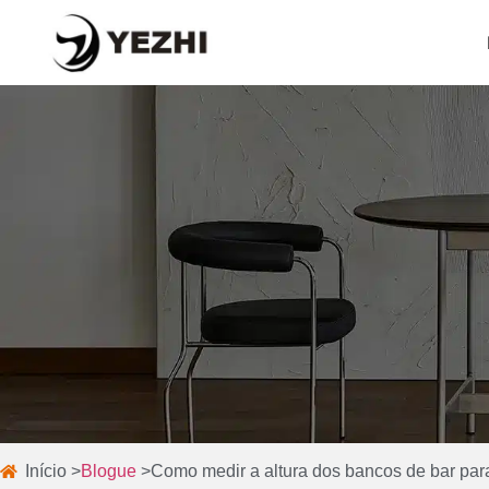
Início >
Blogue
>
Como medir a altura dos bancos de bar para