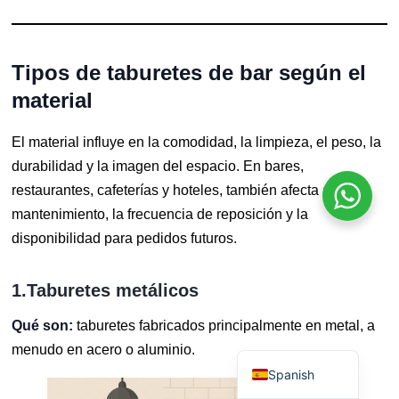
Finnish
Norwegian
Tipos de taburetes de bar según el
Danish
material
Swedish
Portuguese
El material influye en la comodidad, la limpieza, el peso, la
durabilidad y la imagen del espacio. En bares,
Polish
restaurantes, cafeterías y hoteles, también afecta al
Dutch
mantenimiento, la frecuencia de reposición y la
Italian
disponibilidad para pedidos futuros.
Japanese
German
1.Taburetes metálicos
French
Qué son:
taburetes fabricados principalmente en metal, a
English
menudo en acero o aluminio.
Spanish