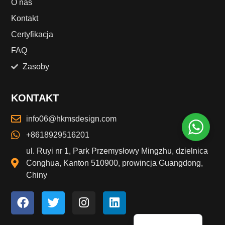
O nas
Kontakt
Finnish
Certyfikacja
Norwegian
FAQ
Danish
Zasoby
Swedish
Portuguese
KONTAKT
Dutch
info06@hkmsdesign.com
Italian
+8618929516201
Japanese
ul. Ruyi nr 1, Park Przemysłowy Mingzhu, dzielnica
German
Conghua, Kanton 510900, prowincja Guangdong,
Chiny
Spanish
French
English