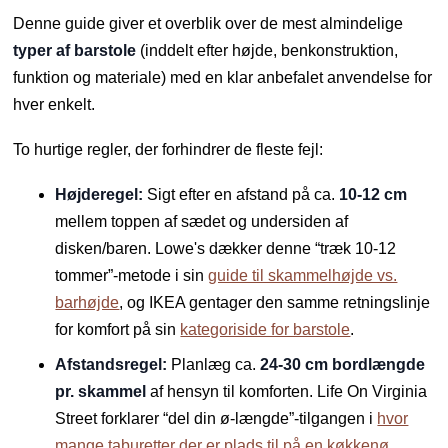
Denne guide giver et overblik over de mest almindelige
typer af barstole
(inddelt efter højde, benkonstruktion,
funktion og materiale) med en klar anbefalet anvendelse for
hver enkelt.
To hurtige regler, der forhindrer de fleste fejl:
Højderegel:
Sigt efter en afstand på ca.
10-12 cm
mellem toppen af sædet og undersiden af
disken/baren. Lowe's dækker denne “træk 10-12
tommer”-metode i sin
guide til skammelhøjde vs.
barhøjde
, og IKEA gentager den samme retningslinje
for komfort på sin
kategoriside for barstole
.
Afstandsregel:
Planlæg ca.
24-30 cm bordlængde
pr. skammel
af hensyn til komforten. Life On Virginia
Street forklarer “del din ø-længde”-tilgangen i
hvor
mange taburetter der er plads til på en køkkenø