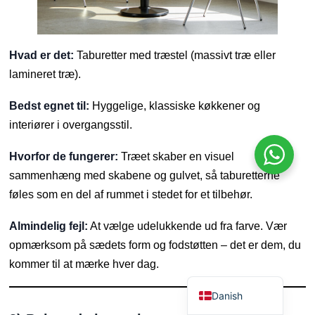
Finnish
Norwegian
Hvad er det:
Taburetter med træstel (massivt træ eller
Swedish
lamineret træ).
Portuguese
Bedst egnet til:
Hyggelige, klassiske køkkener og
Polish
interiører i overgangsstil.
Dutch
Italian
Hvorfor de fungerer:
Træet skaber en visuel
sammenhæng med skabene og gulvet, så taburetterne
Japanese
føles som en del af rummet i stedet for et tilbehør.
German
Spanish
Almindelig fejl:
At vælge udelukkende ud fra farve. Vær
opmærksom på sædets form og fodstøtten – det er dem, du
French
kommer til at mærke hver dag.
English
Danish