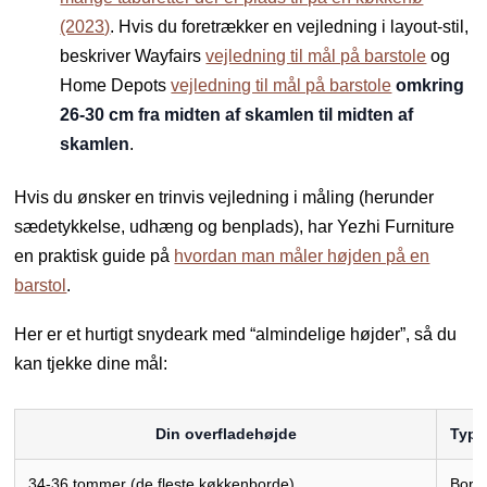
(2023)
. Hvis du foretrækker en vejledning i layout-stil,
beskriver Wayfairs
vejledning til mål på barstole
og
Home Depots
vejledning til mål på barstole
omkring
26-30 cm fra midten af skamlen til midten af
skamlen
.
Hvis du ønsker en trinvis vejledning i måling (herunder
sædetykkelse, udhæng og benplads), har Yezhi Furniture
en praktisk guide på
hvordan man måler højden på en
barstol
.
Her er et hurtigt snydeark med “almindelige højder”, så du
kan tjekke dine mål:
Din overfladehøjde
Typi
34-36 tommer (de fleste køkkenborde)
Bord