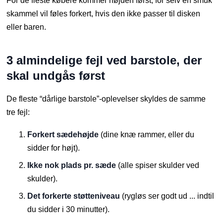
For de fleste købere kommer højden først, for selv en smuk
skammel vil føles forkert, hvis den ikke passer til disken
eller baren.
3 almindelige fejl ved barstole, der
skal undgås først
De fleste “dårlige barstole”-oplevelser skyldes de samme
tre fejl:
Forkert sædehøjde
(dine knæ rammer, eller du
sidder for højt).
Ikke nok plads pr. sæde
(alle spiser skulder ved
skulder).
Det forkerte støtteniveau
(rygløs ser godt ud ... indtil
du sidder i 30 minutter).